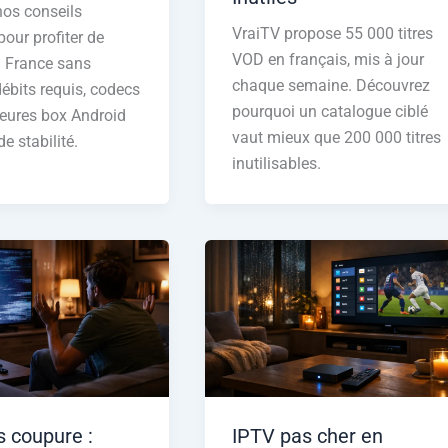
os conseils
VraiTV propose 55 000 titres
our profiter de
VOD en français, mis à jour
n France sans
chaque semaine. Découvrez
débits requis, codecs
pourquoi un catalogue ciblé
leures box Android
vaut mieux que 200 000 titres
de stabilité.
inutilisables.
s coupure :
IPTV pas cher en