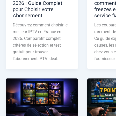
2026 : Guide Complet
comment 
pour Choisir votre
freezes e
Abonnement
service f
Découvrez comment choisir le
Les coupure
meilleur IPTV en France en
rarement de
2026. Comparatif complet,
Ce guide exp
critères de sélection et test
causes, les 
gratuit pour trouver
chez vous e
l’abonnement IPTV idéal.
fournisseur