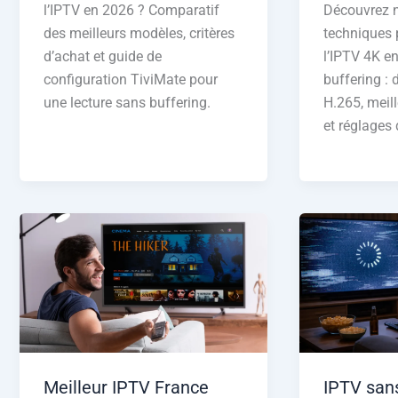
l’IPTV en 2026 ? Comparatif
Découvrez n
des meilleurs modèles, critères
techniques p
d’achat et guide de
l’IPTV 4K e
configuration TiviMate pour
buffering : 
une lecture sans buffering.
H.265, meil
et réglages 
Meilleur IPTV France
IPTV san