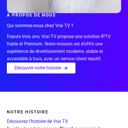
À PROPOS DE NOUS
Qui sommes-nous chez Vrai TV ?
Depuis trois ans, Vrai TV propose une solution IPTV
fiable et Premium. Notre mission est d’offrir une
expérience de divertissement moderne, stable et
accessible à tous, avec un service client réactif.
Découvrir notre histoire
NOTRE HISTOIRE
Découvrez l’histoire de Vrai TV